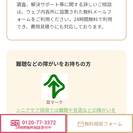
調査、解決サポート等に関する詳しいご相談
は、ウェブ内各所に設置された無料メールフ
ォームをご利用ください。24時間無料で利用
でき、費用見積りにも対応しております。
難聴などの障がいをお持ちの方
シニアケア探偵では難聴や言語などの障がいを
お持ちの方が安心してご利用いただけるよう、
0120-77-3372
無料相談フォーム
mail
筆談対応や代替コミュニケーション手段を用意
24時間無料相談受付中