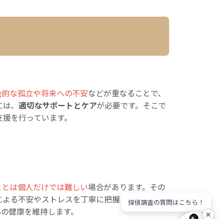
会的な孤立や将来への不安
などが重なることで、
には、
適切なサポートとケア
が必要です。そこで
支援を行っています。
ことは個人だけでは難しい
場合があります。その
による不安やストレスを丁寧に把握し、
高齢者の
探偵調査の質問はこちら！
心の健康を維持します。