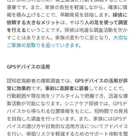
重要です。また、家族の負担を軽減しながら、確実に情
報を積み上げることで、早期発見を目指します。
探偵に
依頼する大きなメリット
は、やはり
人の足を使って調査
を行える
ということです。探偵は地道な調査活動を欠か
すことはありません。家族の変わりに足となり、
大切な
ご家族の足取りを追っていきます
。
GPSデバイスの活用
認知症高齢者の捜索調査では、
GPSデバイスの活用が非
常に効果的
です。
事前に高齢者に装着
しておくことで、
行動範囲や現在地をリアルタイムで把握でき、迅速な捜
索活動が可能になります。シニアケア探偵では、GPSデ
バイスから得られる位置情報をもとに、短時間での発見
を目指した調査を行っています。また、家族にはGPSデ
バイスの選び方や日常的な活用方法についてアドバイス
を行い、徘徊リスクを軽減するためのサポート体制を整