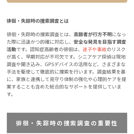
徘徊・失踪時の捜索調査とは
徘徊・失踪時の捜索調査とは、
高齢者が行方不明
になっ
た際に迅速かつ的確に対応し、
安全な発見を目指す調査
活動
です。認知症高齢者の徘徊は、
迷子や事故
のリスク
が高く、早期対応が不可欠です。シニアケア探偵は現地
調査や聞き込み、GPSデバイスの活用など、さまざまな
手法を駆使して徹底的に捜索を行います。調査結果を基
に、家族と連携して見守り体制の強化や心理的ケアを提
案することも含めた総合的なサポートを提供していま
す。
徘徊・失踪時の捜索調査の重要性