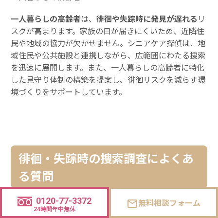
一人暮らしの高齢者
は、
徘徊や失踪時に発見が遅れる
リ
スクが高まります。家族の目が届きにくいため、近隣住
民や地域の協力が欠かせません。シニアケア探偵は、地
域住民や公共施設と連携しながら、広範囲にわたる捜索
を迅速に展開します。また、一人暮らしの高齢者に特化
した見守り体制の構築を提案し、徘徊リスクを減らす環
境づくりをサポートしています。
徘徊・失踪時の捜索調査によくあ
る質問
0120-77-3372
無料相談フォーム
mail
24時間年中無休
Q.徘徊や失踪が発生した場合、どのタイミングで依頼す