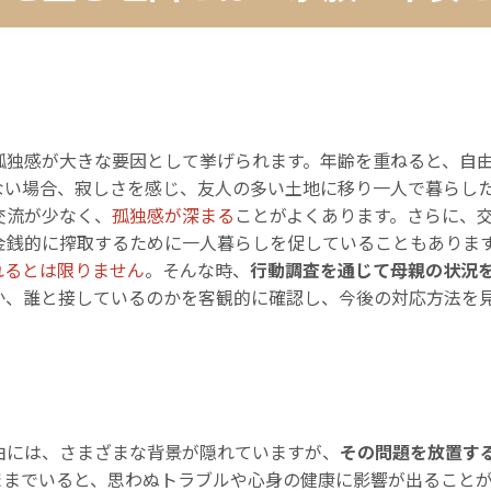
孤独感が大きな要因として挙げられます。年齢を重ねると、自
ない場合、寂しさを感じ、友人の多い土地に移り一人で暮らし
交流が少なく、
孤独感が深まる
ことがよくあります。さらに、
金銭的に搾取するために一人暮らしを促していることもありま
れるとは限りません
。そんな時、
行動調査を通じて母親の状況
か、誰と接しているのかを客観的に確認し、今後の対応方法を
由には、さまざまな背景が隠れていますが、
その問題を放置す
ままでいると、思わぬトラブルや心身の健康に影響が出ること