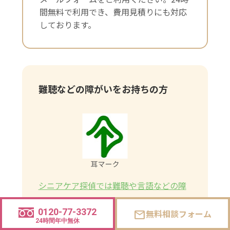
間無料で利用でき、費用見積りにも対応
しております。
難聴などの障がいをお持ちの方
シニアケア探偵では難聴や言語などの障
がいをお持ちの方が安心してご利用いた
0120-77-3372
無料相談フォーム
mail
だけるよう、筆談対応や代替コミュニケ
24時間年中無休