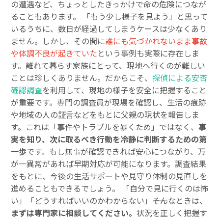
の遭遇など、ちょっとしたきっかけで命の危険につなが
ることもあります。 「もう少し様子を見よう」と思って
いるうちに、数日が経過してしまうケースは少なくあり
ません。しかし、その間に
誰にも気づかれないまま事故
や体調不良が起きていた
という事例も実際に存在しま
す。離れて暮らす家族にとって、現地へ行くのが難しい
ことは珍しくありません。だからこそ、
探偵による安否
確認調査
を利用して、現地の様子を安全に把握すること
が重要です。専門の調査員が現場を確認し、生活の痕跡
や地域の人の証言などをもとに父親の現状を報告しま
す。これは「事件やトラブルを暴くため」ではなく、
事
実を知り、次に取るべき行動を冷静に判断するための第
一歩
です。もし無事が確認できれば安心につながり、万
が一異常があれば早期対応が可能になります。調査結果
をもとに、今後の生活サポートや見守り体制の見直しを
進めることもできるでしょう。 「自分で見に行くのは怖
い」「どうすればいいのかわからない」――そんなときは、
まずは専門家に相談してください。
状況を正しく把握す