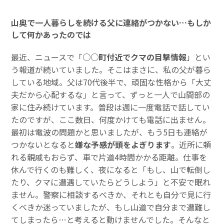
山奥で一人暮らしを続ける父に連絡がつかない…もしか
して何かあったのでは
最近、ニュースで「
○○町付近でクマの目撃情報
」とい
う報道が続いていました。そこはまさに、私の父が暮ら
している地域。父は70代後半で、頑固な性格から「大丈
夫だから心配するな」と言って、ずっと一人で山間部の
家に住み続けています。普段は週に一度電話で話してい
たのですが、ここ数日、何度かけても電話に出ません。
最初は電波の問題かと思いましたが、もう5日も連絡が
つかないとなると
嫌な予感が頭をよぎります
。近所に頼
れる親戚もおらず、車で片道4時間かかる距離。仕事を
休んで行くのも難しく、夜になると「もし、山で転倒し
たり、クマに遭遇していたらどうしよう」と不安で眠れ
ません。警察に相談するべきか、それとも自分で見に行
くべきか迷っていましたが、もし山道で自分まで遭難し
てしまったら…と考えると動けませんでした。そんなと