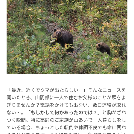
「最近、近くでクマが出たらしい。」そんなニュースを
聞いたとき、山間部に一人で住むお父様のことが頭をよ
ぎりませんか？電話をかけても出ない、数日連絡が取れ
ない…。
「もしかして何かあったのでは？」
と胸がざわ
つく瞬間。特に高齢のご家族が山あいで一人暮らしをし
ている場合、ちょっとした転倒や体調不良でも命に関わ