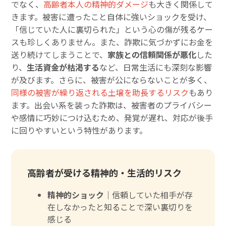
でなく、
高齢者本人の精神的ダメージ
も大きく関係して
きます。被害に遭ったこと自体に強いショックを受け、
「信じていた人に裏切られた」という心の傷が残るケー
スも珍しくありません。また、詐欺に気づかずにお金を
送り続けてしまうことで、
家族との信頼関係が悪化
した
り、
生活資金が枯渇する
など、日常生活にも深刻な影響
が及びます。さらに、被害が公にならないことが多く、
同様の被害が繰り返される土壌を助長するリスク
もあり
ます。出会い系を装った詐欺は、被害者のプライバシー
や感情に巧妙につけ込むため、発覚が遅れ、対応が後手
に回りやすいという特性があります。
高齢者が受ける精神的・生活的リスク
精神的ショック｜
信頼していた相手が存
在しなかったと知ることで深い裏切りを
感じる