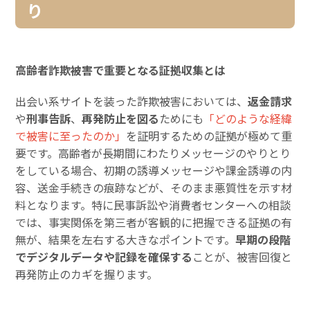
り
高齢者詐欺被害で重要となる証拠収集とは
出会い系サイトを装った詐欺被害においては、
返金請求
や
刑事告訴
、
再発防止を図る
ためにも
「どのような経緯
で被害に至ったのか」
を証明するための証拠が極めて重
要です。高齢者が長期間にわたりメッセージのやりとり
をしている場合、初期の誘導メッセージや課金誘導の内
容、送金手続きの痕跡などが、そのまま悪質性を示す材
料となります。特に民事訴訟や消費者センターへの相談
では、事実関係を第三者が客観的に把握できる証拠の有
無が、結果を左右する大きなポイントです。
早期の段階
でデジタルデータや記録を確保する
ことが、被害回復と
再発防止のカギを握ります。