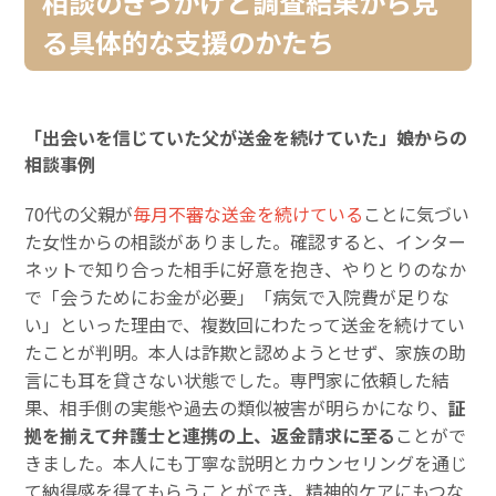
相談のきっかけと調査結果から見
る具体的な支援のかたち
「出会いを信じていた父が送金を続けていた」――娘からの
相談事例
70代の父親が
毎月不審な送金を続けている
ことに気づい
た女性からの相談がありました。確認すると、インター
ネットで知り合った相手に好意を抱き、やりとりのなか
で「会うためにお金が必要」「病気で入院費が足りな
い」といった理由で、複数回にわたって送金を続けてい
たことが判明。本人は詐欺と認めようとせず、家族の助
言にも耳を貸さない状態でした。専門家に依頼した結
果、相手側の実態や過去の類似被害が明らかになり、
証
拠を揃えて弁護士と連携の上、返金請求に至る
ことがで
きました。本人にも丁寧な説明とカウンセリングを通じ
て納得感を得てもらうことができ、精神的ケアにもつな