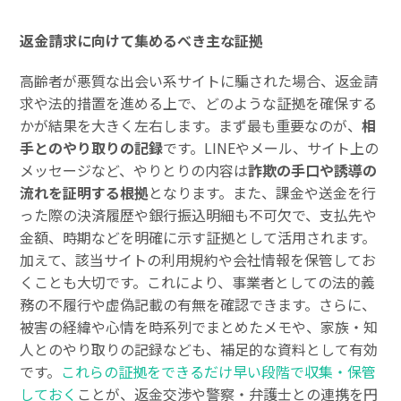
返金請求に向けて集めるべき主な証拠
高齢者が悪質な出会い系サイトに騙された場合、返金請
求や法的措置を進める上で、どのような証拠を確保する
かが結果を大きく左右します。まず最も重要なのが、
相
手とのやり取りの記録
です。LINEやメール、サイト上の
メッセージなど、やりとりの内容は
詐欺の手口や誘導の
流れを証明する根拠
となります。また、課金や送金を行
った際の決済履歴や銀行振込明細も不可欠で、支払先や
金額、時期などを明確に示す証拠として活用されます。
加えて、該当サイトの利用規約や会社情報を保管してお
くことも大切です。これにより、事業者としての法的義
務の不履行や虚偽記載の有無を確認できます。さらに、
被害の経緯や心情を時系列でまとめたメモや、家族・知
人とのやり取りの記録なども、補足的な資料として有効
です。
これらの証拠をできるだけ早い段階で収集・保管
しておく
ことが、返金交渉や警察・弁護士との連携を円