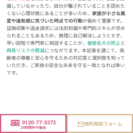
識していなかったり、自分が騙されていることを認めた
くない心理状態にあることが多いため、
家族が小さな異
変や違和感に気づいた時点での行動
が極めて重要です。
証拠収集や返金請求には法的知識や専門的スキルが求め
られることもあるため、無理に自己解決しようとせず、
早い段階で専門家に相談することが、
被害拡大の防止
と
再発リスクの軽減
につながります。本記事を通じて、高
齢者の尊厳と安心を守るための対応策と選択肢を知って
いただき、ご家族の安全な未来を守る一助となれば幸い
です。
※掲載している事例・相談内容は、
探偵業法第十条
に則
0120-77-3372
無料相談フォーム
mail
り、プライバシーへの十分な配慮のもと、一部情報を編
24時間年中無休
集・加工しています。個人が特定されることのないよう