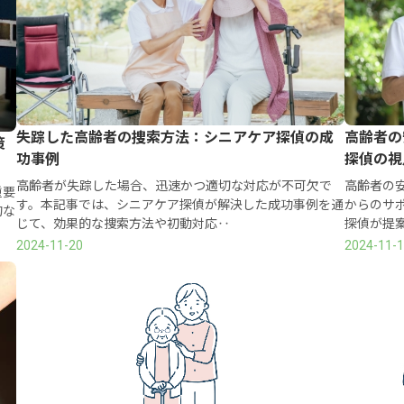
失踪した高齢者の捜索方法：シニアケア探偵の成
高齢者の
策
功事例
探偵の視
高齢者が失踪した場合、迅速かつ適切な対応が不可欠で
高齢者の
重要
す。本記事では、シニアケア探偵が解決した成功事例を通
からのサ
的な
じて、効果的な捜索方法や初動対応‥
探偵が提
2024-11-20
2024-11-