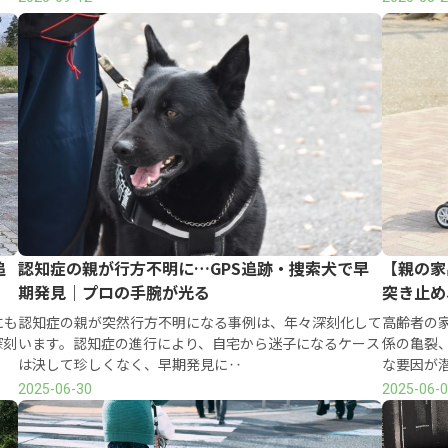
追
認知症の親が行方不明に…GPS追跡・捜索犬で早
【親の家
期発見｜プロの手腕が光る
突き止め
にも
認知症の親が突然行方不明になる事例は、年々深刻化して
高齢者の
深刻
います。認知症の進行により、自宅から迷子になるケース
係の亀裂
は決して珍しくなく、早期発見に‥
な要因が
2025-06-30
2025-06-