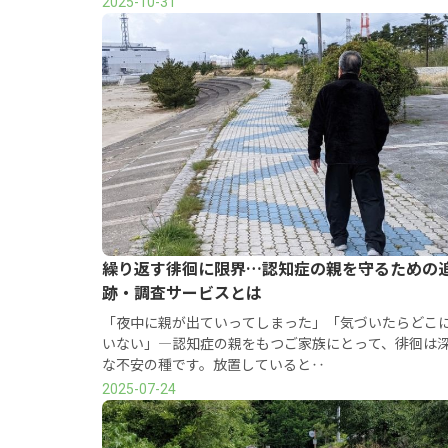
2025-10-31
繰り返す徘徊に限界…認知症の親を守るための
跡・調査サービスとは
「夜中に親が出ていってしまった」「気づいたらどこ
いない」―認知症の親をもつご家族にとって、徘徊は
な不安の種です。放置していると‥
2025-07-24