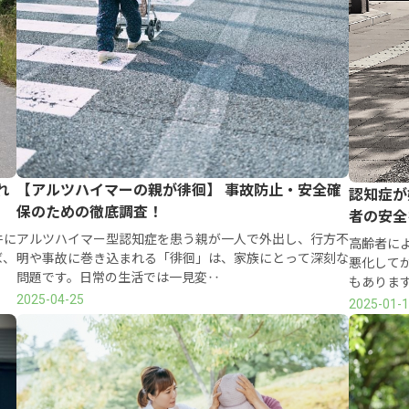
れ
【アルツハイマーの親が徘徊】 事故防止・安全確
認知症が
保のための徹底調査！
者の安全
件に
アルツハイマー型認知症を患う親が一人で外出し、行方不
高齢者に
ば、
明や事故に巻き込まれる「徘徊」は、家族にとって深刻な
悪化して
問題です。日常の生活では一見変‥
もありま
2025-04-25
2025-01-