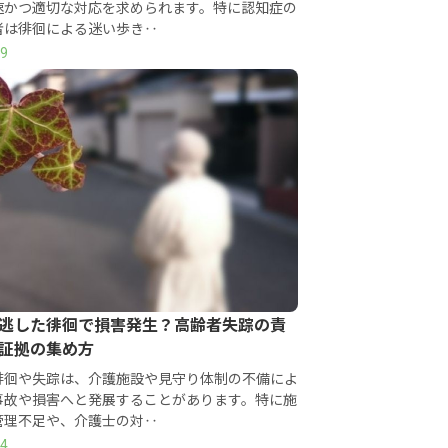
速かつ適切な対応を求められます。特に認知症の
者は徘徊による迷い歩き‥
19
逃した徘徊で損害発生？高齢者失踪の責
証拠の集め方
徘徊や失踪は、介護施設や見守り体制の不備によ
事故や損害へと発展することがあります。特に施
管理不足や、介護士の対‥
24