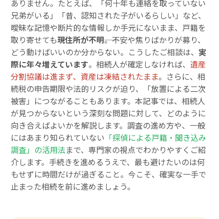
ありません。たとえば、「何十年も連絡を取っていない
兄弟がいる」「昔、認知された子がいるらしい」など、
曖昧な記憶や断片的な情報しか手元にないまま、戸籍を
取り寄せても
現住所が不明
――。不安や焦りばかりが募り、
どう動けばいいのか分からない。こうしたご相談は、
実
際に年々増えています
。相続人が確定しなければ、
遺産
分割協議は進まず、資産は凍結されたまま
。さらに、相
続税の申告期限や法的リスクが迫り、「放置による二次
被害」につながることもあります。本記事では、相続人
が見つからないという深刻な問題に対して、どのように
向き合えばよいかを解説します。調査の進め方や、一般
にはあまり知られていない
「探偵による戸籍・聞き込み
調査」の活用法
まで、専門家の視点でわかりやすくご紹
介します。手続きを進めるうえで、最も避けたいのは何
もせずに時間だけが過ぎること。今こそ、確実な一手で
止まった相続を前に進めましょう。