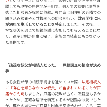
い
というケースがありました。過去の戸籍や住民票を確
認しても現在の居住地が不明で、個人での調査に限界を
感じた相談者が探偵に依頼。専門家は旧住所の近隣での
聞き込み調査や公共機関への照会を行い、
数週間後に兄
が別県で生活していることを特定
しました。その後、丁
寧な交渉を通じて相続協議に参加してもらえることにな
り、遺産分割が無事に完了。家族の再結束にもつながっ
た事例です。
「疎遠な叔父が相続人だった」｜戸籍調査の精度が決め
手
ある女性が母の相続手続きを進めていた際、
法定相続人
に「存在を知らなかった叔父」が含まれていることが戸
籍から判明
しました。戸籍の記載が古く、転籍歴も多か
ったため、正確な居所を特定するのが困難な状況でした
が、専門の調査士が戸籍と附票を突き合わせ、さらに実