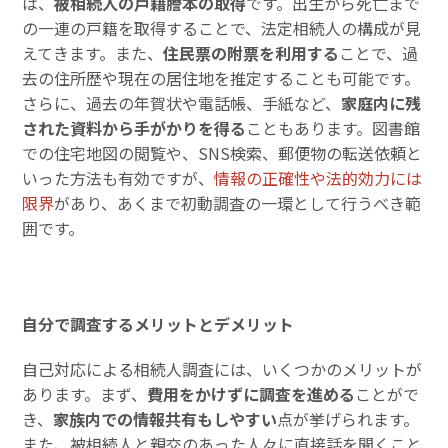
は、
被相続人の戸籍謄本の取得
です。出生から死亡まで
の一連の戸籍を取得することで、法定相続人の構成が見
えてきます。また、
住民票の附票を利用する
ことで、過
去の住所歴や現在の居住地を推定することも可能です。
さらに、過去の年賀状や電話帳、手紙など、
家庭内に残
された資料から手がかりを得る
こともあります。図書館
での住宅地図の閲覧や、SNS検索、郵便物の転送依頼と
いった方法も有効ですが、
情報の正確性や法的効力には
限界
があり、あくまで初動調査の一環として行うべき範
囲です。
自分で調査するメリットとデメリット
自己対応による相続人調査には、いくつかのメリットが
あります。まず、
費用をかけずに調査を進める
ことがで
き、
家族内での情報共有もしやすい
点が挙げられます。
また、被相続人と親交のあった人々に直接話を聞くこと