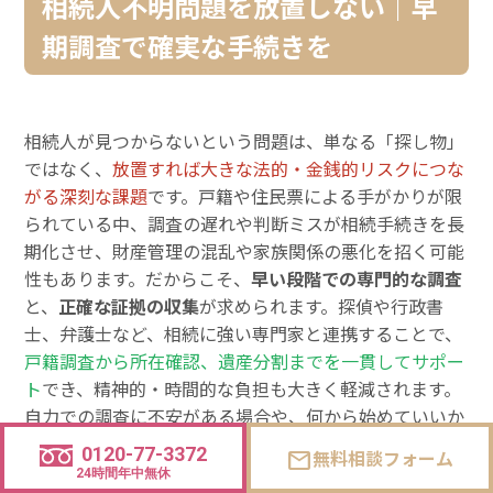
相続人不明問題を放置しない｜早
期調査で確実な手続きを
相続人が見つからないという問題は、単なる「探し物」
ではなく、
放置すれば大きな法的・金銭的リスクにつな
がる深刻な課題
です。戸籍や住民票による手がかりが限
られている中、調査の遅れや判断ミスが相続手続きを長
期化させ、財産管理の混乱や家族関係の悪化を招く可能
性もあります。だからこそ、
早い段階での専門的な調査
と、
正確な証拠の収集
が求められます。探偵や行政書
士、弁護士など、相続に強い専門家と連携することで、
戸籍調査から所在確認、遺産分割までを一貫してサポー
ト
でき、精神的・時間的な負担も大きく軽減されます。
自力での調査に不安がある場合や、何から始めていいか
分からないときは、
無料相談
を通じて現状を整理するだ
0120-77-3372
無料相談フォーム
mail
けでも大きな一歩になります。大切な相続手続きを、確
24時間年中無休