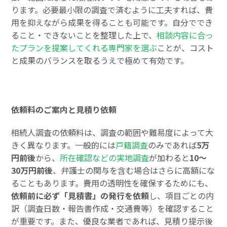
ります。必要最小限の調査で済むように工夫すれば、費
用を抑えながら成果を得ることも可能です。自分ででき
ること・できないことを整理した上で、
相談内容に合っ
たプランを提案してくれる専門家を選ぶ
ことが、コスト
と成果のバランスを取るうえで極めて有効です。
依頼料のご案内と見積り依頼
相続人調査の依頼料は、調査の範囲や難易度によって大
きく異なります。一般的には
戸籍調査
のみであれば
5万
円前後
から、
所在確認などの実地調査
が加わると
10～
30万円前後
、弁護士の関与を含む場合はさらに高額にな
ることもあります。費用の透明性を確保するためにも、
依頼前に必ず「見積書」の発行を依頼
し、項目ごとの内
訳（調査日数・報告書作成・交通費等）を確認すること
が重要です。また、優良な業者であれば、見積り提示後