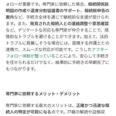
ォローが重要です。専門家に依頼した場合、
相続関係説
明図の作成
や
遺産分割協議書のサポート
、
相続税申告の
案内
など、手続き全体を通じて継続的な支援が受けられ
ます。また、
発見された相続人との連絡調整
や
意思確認
など、デリケートな対応も専門家が仲介することで、感
情的なトラブルを避けることができます。加えて、法的
トラブルに発展しそうな場合には、提携する弁護士との
連携で、スムーズな対応が可能です。こうした
アフター
フォロー体制が整っている
ことにより、安心して手続き
を任せられるだけでなく、結果的に手続きの早期完了に
もつながります。
専門家に依頼するメリット・デメリット
専門家に依頼する最大のメリットは、
正確かつ迅速な相
続人の特定が可能になる
点です。戸籍の解読や証拠収