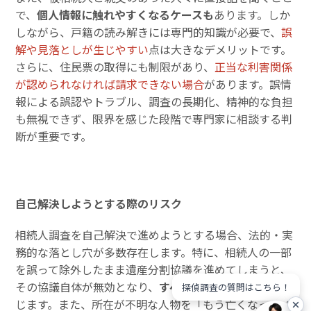
で、
個人情報に触れやすくなるケースも
あります。しか
しながら、戸籍の読み解きには専門的知識が必要で、
誤
解や見落としが生じやすい
点は大きなデメリットです。
さらに、住民票の取得にも制限があり、
正当な利害関係
が認められなければ請求できない場合
があります。誤情
報による誤認やトラブル、調査の長期化、精神的な負担
も無視できず、限界を感じた段階で専門家に相談する判
断が重要です。
自己解決しようとする際のリスク
相続人調査を自己解決で進めようとする場合、法的・実
務的な落とし穴が多数存在します。特に、相続人の一部
を誤って除外したまま遺産分割協議を進めてしまうと、
その協議自体が無効となり、
すべてをやり直す必要
が生
探偵調査の質問はこちら！
じます。また、所在が不明な人物を「もう亡くなってい