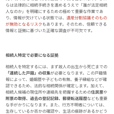
らは法律的に相続手続きを進めるうえで「誰が法定相続
人なのか」を明確にするための極めて重要な作業であ
り、情報が欠けている状態では、
遺産分割協議そのもの
が無効となるリスク
もあります。そのため、信頼できる
情報と証拠に基づいた正確な調査が不可欠です。
相続人特定で必要になる証拠
相続人を特定するには、まず故人の出生から死亡までの
「連続した戸籍」の収集
が必要となります。この戸籍情
報によって、婚姻歴や子どもの有無、養子縁組などが確
認できるため、法的な相続関係が確定します。加えて、
相続人候補の現住所や連絡先を把握するための
住民票
や
附票の取得、過去の登記記録、郵便転送履歴
なども重要
な手がかりになります。また、行方不明者については、
生存しているか否かの確認や、生活の痕跡があるかどう