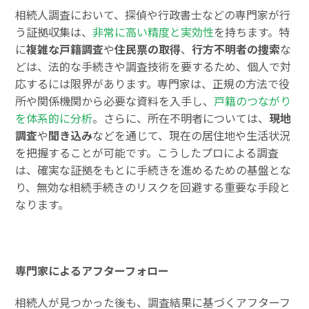
相続人調査において、探偵や行政書士などの専門家が行
う証拠収集は、
非常に高い精度と実効性
を持ちます。特
に
複雑な戸籍調査
や
住民票の取得
、
行方不明者の捜索
な
どは、法的な手続きや調査技術を要するため、個人で対
応するには限界があります。専門家は、正規の方法で役
所や関係機関から必要な資料を入手し、
戸籍のつながり
を体系的に分析
。さらに、所在不明者については、
現地
調査
や
聞き込み
などを通じて、現在の居住地や生活状況
を把握することが可能です。こうしたプロによる調査
は、確実な証拠をもとに手続きを進めるための基盤とな
り、無効な相続手続きのリスクを回避する重要な手段と
なります。
専門家によるアフターフォロー
相続人が見つかった後も、調査結果に基づくアフターフ