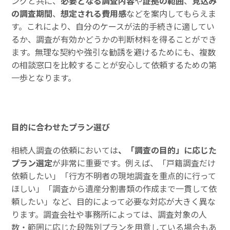
ングと共に、
必要となる調査内容
や
証拠の範囲
、
見込み
の調査期間
、
想定される費用感
などを案内してもらえま
す。これにより、自分のケースが法的手続きに適してい
るか、調査が有効かどうかの判断材料を得ることができ
ます。無理な契約や強引な勧誘を避けるためにも、複数
の相談窓口を比較することが安心して依頼するための第
一歩となります。
目的に合わせたプラン選び
相続人調査の依頼においては
、「調査の目的」に応じた
プラン選定
が非常に重要です。例えば、「戸籍調査だけ
依頼したい」「行方不明者の現地調査を重点的に行って
ほしい」「調査から遺産分割書類の作成まで一貫して依
頼したい」など、目的によって必要な対応が大きく異な
ります。調査会社や事務所によっては、調査対象の人
数・範囲に応じた段階別プランを用意している場合もあ